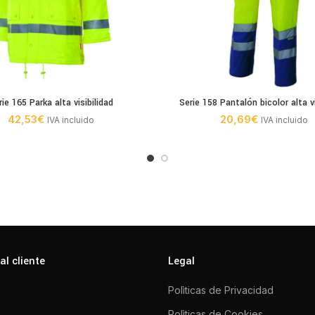
rie 165 Parka alta visibilidad
Serie 158 Pantalón bicolor alta vi
42,53
€
20,69
€
IVA incluido
IVA incluido
al cliente
Legal
Polìticas de Privacidad
Polìticas de Cookies