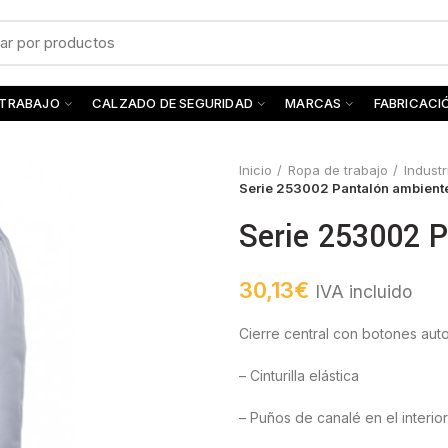
 TRABAJO
CALZADO DE SEGURIDAD
MARCAS
FABRICACI
Inicio
Ropa de trabajo
Industr
Serie 253002 Pantalón ambiente
Serie 253002 P
30,13
€
IVA incluido
Cierre central con botones aut
– Cinturilla elástica
– Puños de canalé en el interio