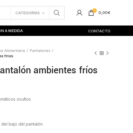
0
0,00
€
CATEGORÍAS
ÓN A MEDIDA
CONTACTO
ia Alimentaria
Pantalones
s fríos
antalón ambientes fríos
omáticos ocultos
r del bajo del pantalón