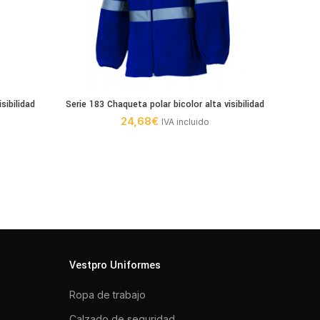
sibilidad
Serie 183 Chaqueta polar bicolor alta visibilidad
Serie
24,68
€
IVA incluido
Vestpro Uniformes
Ropa de trabajo
Calzado de seguridad