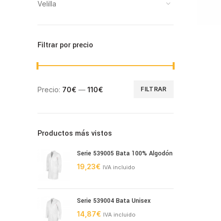
Velilla
Filtrar por precio
Precio:
70€
—
110€
FILTRAR
Precio
Precio
mínimo
máximo
Productos más vistos
Serie 539005 Bata 100% Algodón
19,23
€
IVA incluido
Serie 539004 Bata Unisex
14,87
€
IVA incluido