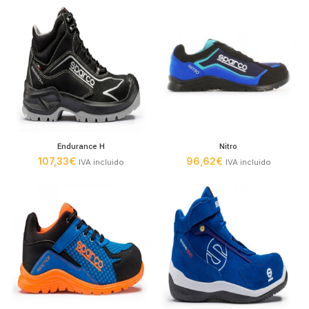
Endurance H
Nitro
107,33
€
96,62
€
IVA incluido
IVA incluido