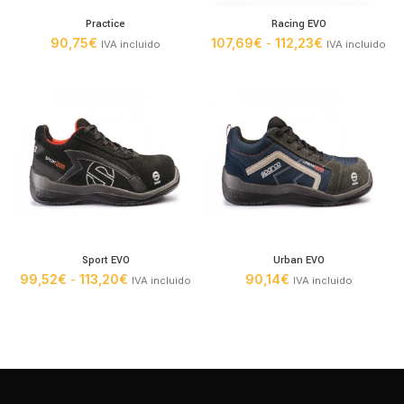
Practice
Racing EVO
Rango
90,75
€
107,69
€
-
112,23
€
IVA incluido
IVA incluido
de
precios:
desde
107,69€
hasta
112,23€
Sport EVO
Urban EVO
Rango
99,52
€
-
113,20
€
90,14
€
IVA incluido
IVA incluido
de
precios:
desde
99,52€
hasta
113,20€