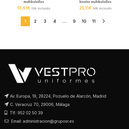
multibolsillos
bicolor multibolsillos
13,61
€
25,11
€
IVA incluido
IVA incluido
1
2
3
4
…
9
10
11
Av. Europa, 19, 28224, Pozuelo de Alarcón, Madrid
C. Veracruz 70, 29006, Málaga
Tlf.: 952 02 50 39
Email: administracion@gruposr.es