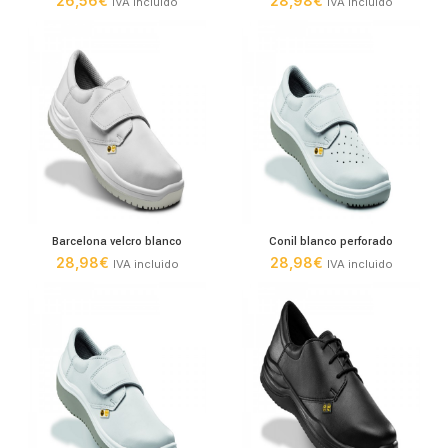
26,56
€
28,98
€
IVA incluido
IVA incluido
Barcelona velcro blanco
Conil blanco perforado
28,98
€
28,98
€
IVA incluido
IVA incluido