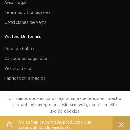
Aviso Legal
Tèrminos y Condiciones
Condiciones de venta
Vestpro Uniformes
Ropa de trabajo
Calzado de seguridad
Vestpro Salud
Fabricación a medida
Utilizamos cookies para mejorar su experiencia en nuestro
VESTPRO UNIFORMES 2020
Todos los derechos reservados.
sitio web. Al navegar por este sitio web, acepta nuestro
uso de cookies.
No se han encontrado productos que
MÁS INFORMACIÓN
ACEPTAR
Diseñado por
Okawa Studio
coincidan con tu selección.