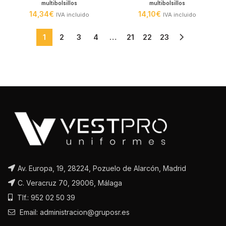
multibolsillos
multibolsillos
14,34
€
14,10
€
IVA incluido
IVA incluido
1
2
3
4
…
21
22
23
Av. Europa, 19, 28224, Pozuelo de Alarcón, Madrid
C. Veracruz 70, 29006, Málaga
Tlf.: 952 02 50 39
Email: administracion@gruposr.es