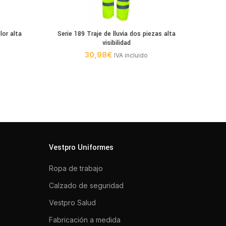
lor alta
Serie 189 Traje de lluvia dos piezas alta
Ser
visibilidad
30,98
€
IVA incluido
Vestpro Uniformes
Ropa de trabajo
Calzado de seguridad
Vestpro Salud
Fabricación a medida