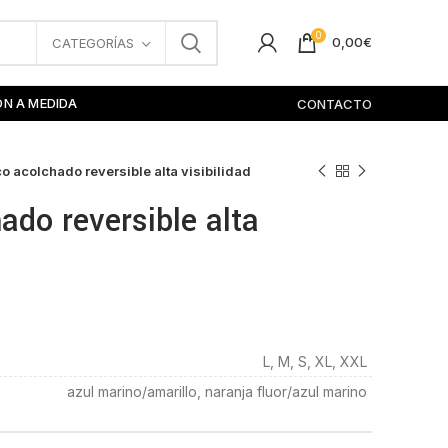
0
0,00
€
CATEGORÍAS
ÓN A MEDIDA
CONTACTO
o acolchado reversible alta visibilidad
ado reversible alta
L, M, S, XL, XXL
azul marino/amarillo, naranja fluor/azul marino