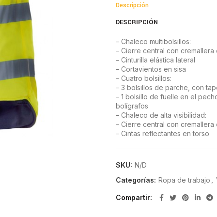
Descripción
DESCRIPCIÓN
– Chaleco multibolsillos:
– Cierre central con cremallera 
– Cinturilla elástica lateral
– Cortavientos en sisa
– Cuatro bolsillos:
– 3 bolsillos de parche, con tap
– 1 bolsillo de fuelle en el pec
bolígrafos
– Chaleco de alta visibilidad:
– Cierre central con cremallera 
– Cintas reflectantes en torso
– Cortavientos en sisa
CARACTERÍSTICAS:
SKU:
N/D
Exterior: microfibra Interior: pl
Categorías:
Ropa de trabajo
,
Exterior: 120 gr/m2. Interior: 13
Compartir