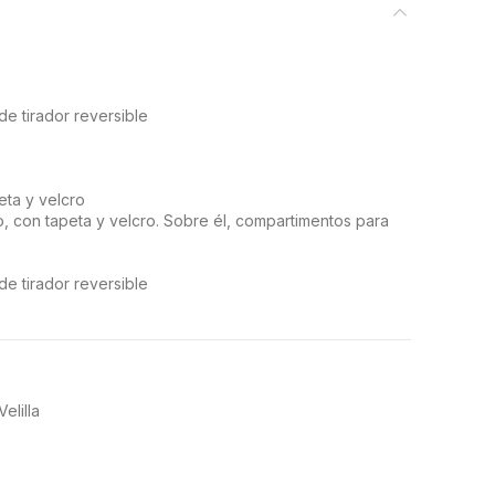
de tirador reversible
eta y velcro
ho, con tapeta y velcro. Sobre él, compartimentos para
de tirador reversible
ana. 100% poliéster
Velilla
0 gr/m2