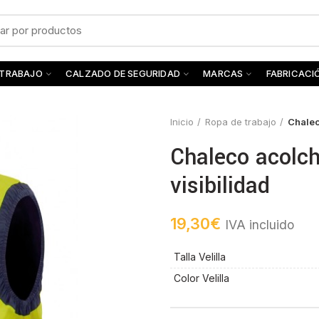
 TRABAJO
CALZADO DE SEGURIDAD
MARCAS
FABRICACI
Inicio
Ropa de trabajo
Chalec
Chaleco acolch
visibilidad
19,30
€
IVA incluido
Talla Velilla
Color Velilla