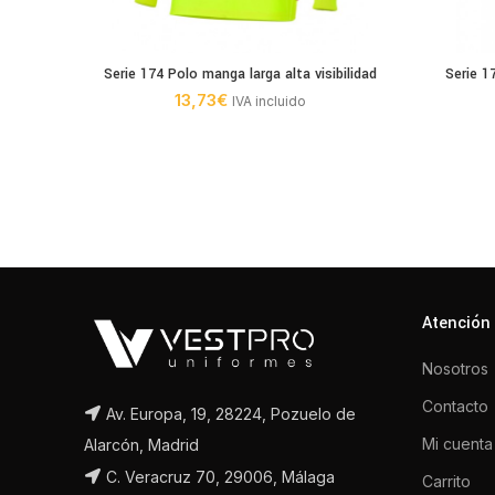
Serie 174 Polo manga larga alta visibilidad
Serie 1
13,73
€
IVA incluido
Atención 
Nosotros
Contacto
Av. Europa, 19, 28224, Pozuelo de
Mi cuenta
Alarcón, Madrid
C. Veracruz 70, 29006, Málaga
Carrito