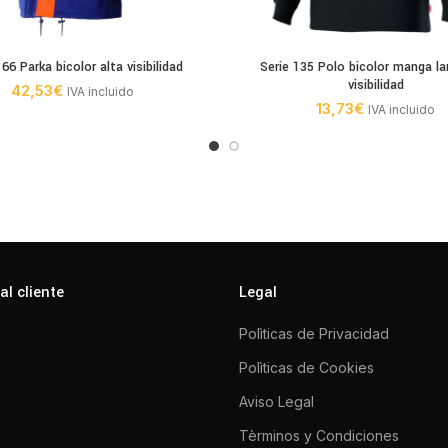
166 Parka bicolor alta visibilidad
Serie 135 Polo bicolor manga la
visibilidad
42,53
€
IVA incluido
13,73
€
IVA incluido
al cliente
Legal
Polìticas de Privacidad
Polìticas de Cookies
Aviso Legal
Tèrminos y Condiciones