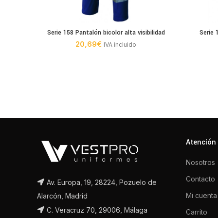
Serie 158 Pantalón bicolor alta visibilidad
Serie 
20,69
€
IVA incluido
Atención 
Nosotros
Contacto
Av. Europa, 19, 28224, Pozuelo de
Mi cuenta
Alarcón, Madrid
C. Veracruz 70, 29006, Málaga
Carrito