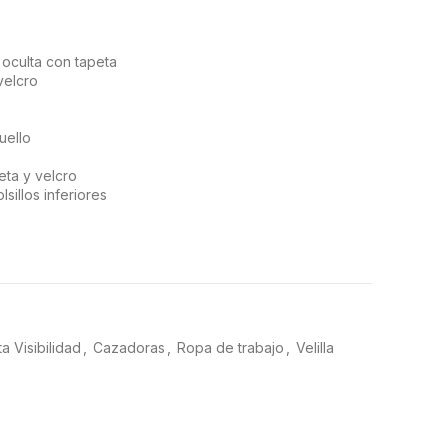
 oculta con tapeta
velcro
cuello
eta y velcro
lsillos inferiores
0% poliéster recubrimiento dePU. Interior: Forro y
ta Visibilidad
,
Cazadoras
,
Ropa de trabajo
,
Velilla