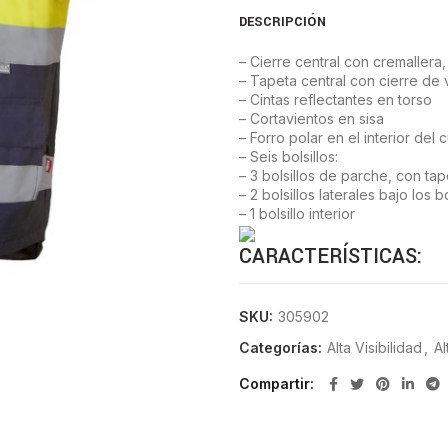
DESCRIPCIÓN
– Cierre central con cremallera,
– Tapeta central con cierre de 
– Cintas reflectantes en torso
– Cortavientos en sisa
– Forro polar en el interior del 
– Seis bolsillos:
– 3 bolsillos de parche, con tap
– 2 bolsillos laterales bajo los bo
– 1 bolsillo interior
CARACTERÍSTICAS:
Plana. Exterior: Impermeable 10
SKU:
305902
guata 100% poliéster
Categorías:
Alta Visibilidad
,
Al
Compartir