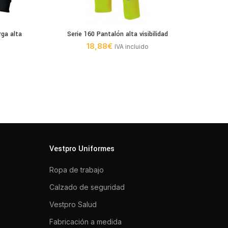
rga alta
Serie 160 Pantalón alta visibilidad
Cam
18,88
€
IVA incluido
Vestpro Uniformes
Ropa de trabajo
Calzado de seguridad
Vestpro Salud
Fabricación a medida