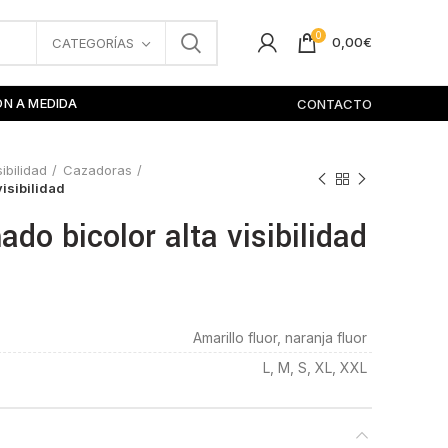
0
0,00
€
CATEGORÍAS
ÓN A MEDIDA
CONTACTO
sibilidad
Cazadoras
isibilidad
do bicolor alta visibilidad
Amarillo fluor, naranja fluor
L, M, S, XL, XXL