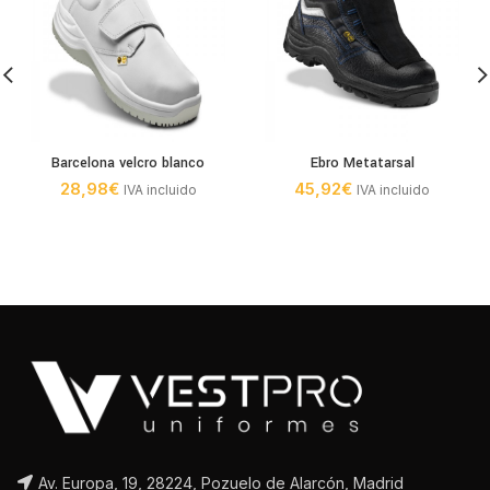
Barcelona velcro blanco
Ebro Metatarsal
28,98
€
45,92
€
IVA incluido
IVA incluido
Av. Europa, 19, 28224, Pozuelo de Alarcón, Madrid