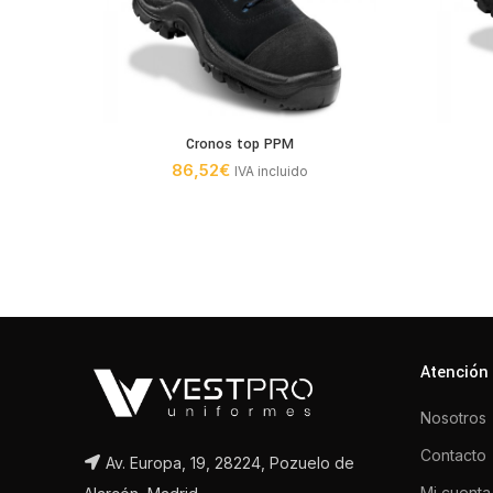
Cronos top PPM
86,52
€
IVA incluido
Atención 
Nosotros
Contacto
Av. Europa, 19, 28224, Pozuelo de
Mi cuenta