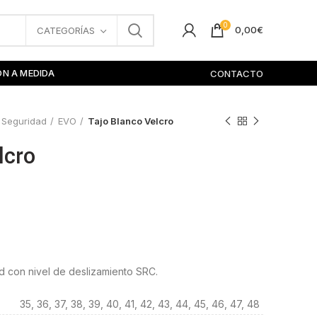
0
0,00
€
CATEGORÍAS
ÓN A MEDIDA
CONTACTO
 Seguridad
EVO
Tajo Blanco Velcro
lcro
d con nivel de deslizamiento SRC.
35, 36, 37, 38, 39, 40, 41, 42, 43, 44, 45, 46, 47, 48