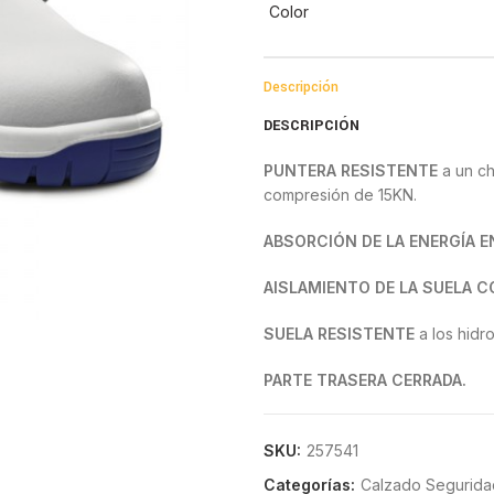
Color
Descripción
DESCRIPCIÓN
PUNTERA RESISTENTE
a un ch
compresión de 15KN.
ABSORCIÓN DE LA ENERGÍA E
AISLAMIENTO DE LA SUELA CO
SUELA RESISTENTE
a los hidr
PARTE TRASERA CERRADA.
RESISTENCIA AL DESLIZAMIE
SRB sobre acero (tacón ≥0.13, 
SKU:
257541
Categorías:
Calzado Segurida