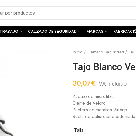
 TRABAJO
CALZADO DE SEGURIDAD
MARCAS
FABRICACI
Inicio
Calzado Seguridad
FAL
Tajo Blanco Ve
30,07
€
IVA incluido
Zapato de microfibra.
Cierre de velcro.
Puntera no metálica Vincap.
Suela de poliuretano bidensida
Talla