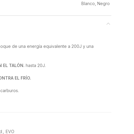
Blanco, Negro
oque de una energía equivalente a 200J y una
N EL TALÓN.
hasta 20J.
NTRA EL FRÍO.
ocarburos.
NTO
SRA. sobre baldosa (tacon ≥0.28, plano ≥0.32).
plano ≥0.18). SRC sobre baldosa y acero.
d
,
EVO