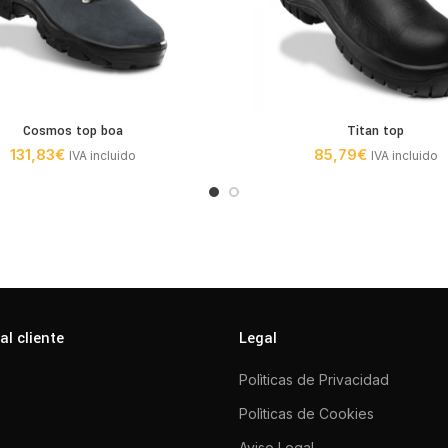
Cosmos top boa
Titan top
131,83
€
85,79
€
IVA incluido
IVA incluido
al cliente
Legal
Polìticas de Privacidad
Polìticas de Cookies
Aviso Legal