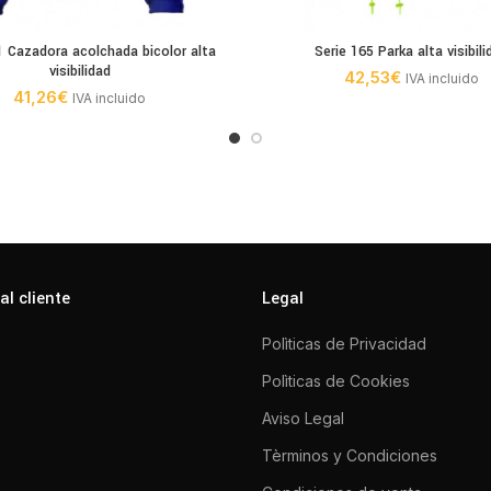
1 Cazadora acolchada bicolor alta
Serie 165 Parka alta visibili
visibilidad
42,53
€
IVA incluido
41,26
€
IVA incluido
al cliente
Legal
Polìticas de Privacidad
Polìticas de Cookies
Aviso Legal
Tèrminos y Condiciones