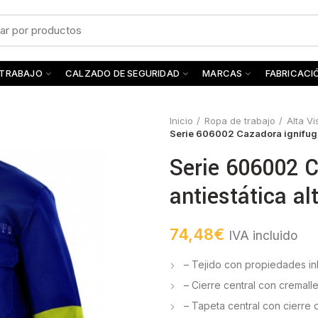
 TRABAJO
CALZADO DE SEGURIDAD
MARCAS
FABRICACI
Inicio
Ropa de trabajo
Alta Vi
Serie 606002 Cazadora ignífuga 
Serie 606002 C
antiestática alt
74,48
€
IVA incluido
– Tejido con propiedades i
– Cierre central con cremall
– Tapeta central con cierre 