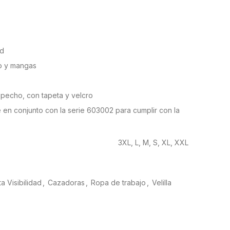
ad
so y mangas
l pecho, con tapeta y velcro
 en conjunto con la serie 603002 para cumplir con la
3XL, L, M, S, XL, XXL
ta Visibilidad
,
Cazadoras
,
Ropa de trabajo
,
Velilla