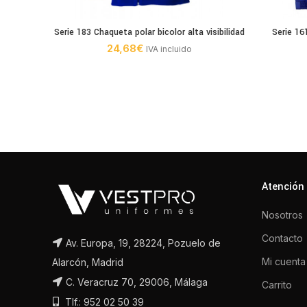
Serie 183 Chaqueta polar bicolor alta visibilidad
Serie 16
24,68
€
IVA incluido
Atención 
Nosotros
Contacto
Av. Europa, 19, 28224, Pozuelo de
Mi cuenta
Alarcón, Madrid
C. Veracruz 70, 29006, Málaga
Carrito
Tlf.: 952 02 50 39