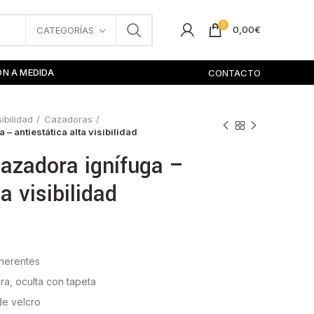
0
0,00
€
CATEGORÍAS
ÓN A MEDIDA
CONTACTO
sibilidad
Cazadoras
– antiestática alta visibilidad
azadora ignífuga –
a visibilidad
nherentes
era, oculta con tapeta
de velcro