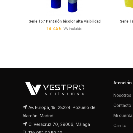
Serie 157 Pantalón bicolor alta visibilidad
Serie 1
18,45
€
IVA incluido
Atención 
Nosotros
Contacto
Av. Europa, 19, 28224, Pozuelo de
Mi cuenta
Alarcón, Madrid
C. Veracruz 70, 29006, Málaga
Carrito
Tlf.: 952 02 50 39