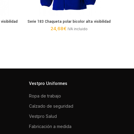
visibilidad
Serie 183 Chaqueta polar bicolor alta visibilidad
Chaleco
24,68
€
IVA incluido
Vestpro Uniformes
Ropa de trabajo
Calzado de seguridad
Vestpro Salud
Fabricación a medida