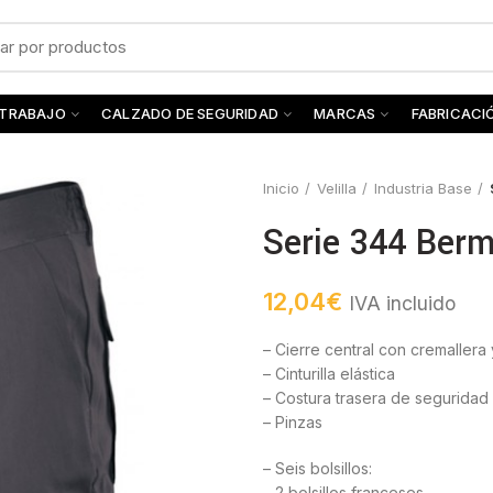
 TRABAJO
CALZADO DE SEGURIDAD
MARCAS
FABRICACI
Inicio
Velilla
Industria Base
Serie 344 Berm
12,04
€
IVA incluido
– Cierre central con cremallera
– Cinturilla elástica
– Costura trasera de seguridad
– Pinzas
– Seis bolsillos:
– 2 bolsillos franceses