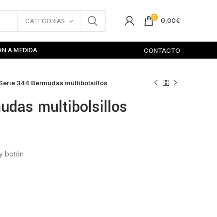
0
0,00
€
CATEGORÍAS
ÓN A MEDIDA
CONTACTO
Serie 344 Bermudas multibolsillos
udas multibolsillos
 y botón