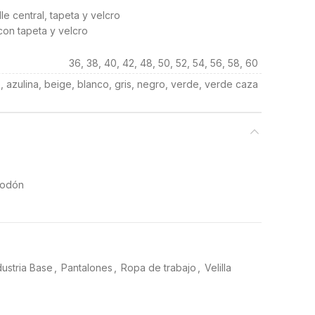
le central, tapeta y velcro
 con tapeta y velcro
36, 38, 40, 42, 48, 50, 52, 54, 56, 58, 60
, azulina, beige, blanco, gris, negro, verde, verde caza
godón
dustria Base
,
Pantalones
,
Ropa de trabajo
,
Velilla