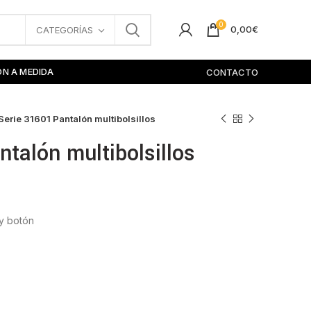
0
0,00
€
CATEGORÍAS
ÓN A MEDIDA
CONTACTO
Serie 31601 Pantalón multibolsillos
ntalón multibolsillos
 y botón