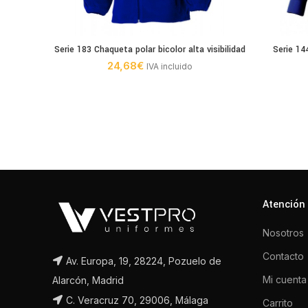
Serie 183 Chaqueta polar bicolor alta visibilidad
Serie 14
24,68
€
IVA incluido
Atención 
Nosotros
Contacto
Av. Europa, 19, 28224, Pozuelo de
Mi cuenta
Alarcón, Madrid
C. Veracruz 70, 29006, Málaga
Carrito