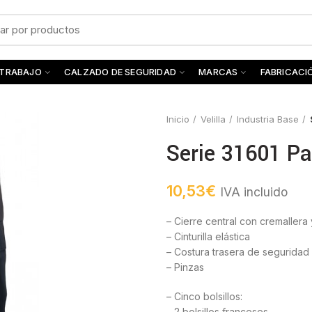
 TRABAJO
CALZADO DE SEGURIDAD
MARCAS
FABRICACI
Inicio
Velilla
Industria Base
Serie 31601 Pa
10,53
€
IVA incluido
– Cierre central con cremallera
– Cinturilla elástica
– Costura trasera de seguridad
– Pinzas
– Cinco bolsillos:
– 2 bolsillos franceses