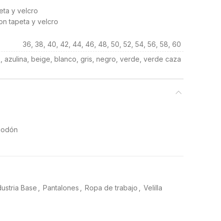
eta y velcro
con tapeta y velcro
36, 38, 40, 42, 44, 46, 48, 50, 52, 54, 56, 58, 60
, azulina, beige, blanco, gris, negro, verde, verde caza
godón
dustria Base
,
Pantalones
,
Ropa de trabajo
,
Velilla