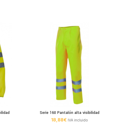
ilidad
Serie 160 Pantalón alta visibilidad
Serie 1
18,88
€
IVA incluido