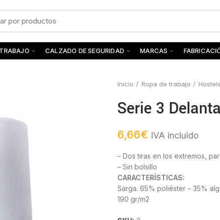
 TRABAJO
CALZADO DE SEGURIDAD
MARCAS
FABRICACI
Inicio
Ropa de trabajo
Hostel
Serie 3 Delanta
6,66
€
IVA incluido
– Dos tiras en los extremos, par
– Sin bolsillo
CARACTERÍSTICAS:
Sarga. 65% poliéster – 35% al
190 gr/m2