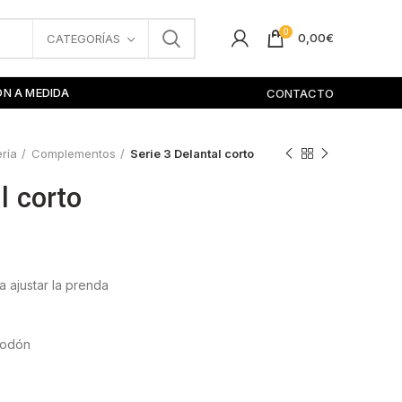
0
0,00
€
CATEGORÍAS
ÓN A MEDIDA
CONTACTO
ería
Complementos
Serie 3 Delantal corto
l corto
a ajustar la prenda
godón