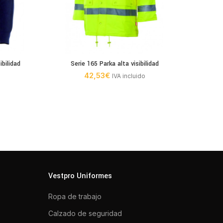
ibilidad
Serie 165 Parka alta visibilidad
Serie 
42,53
€
IVA incluido
Vestpro Uniformes
Ropa de trabajo
Calzado de seguridad