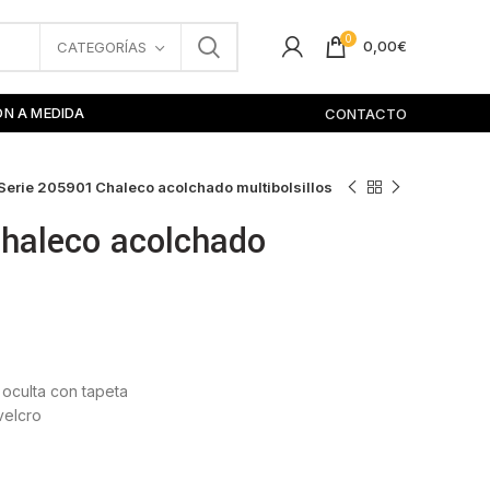
0
0,00
€
CATEGORÍAS
ÓN A MEDIDA
CONTACTO
Serie 205901 Chaleco acolchado multibolsillos
Chaleco acolchado
 oculta con tapeta
velcro