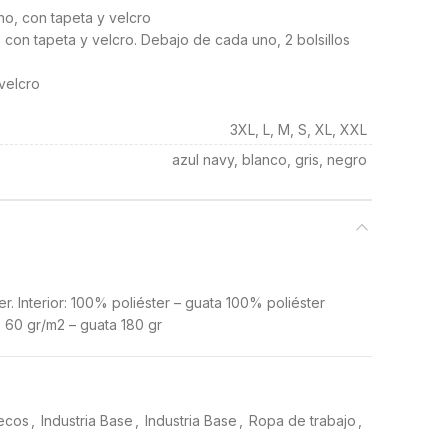
cho, con tapeta y velcro
le, con tapeta y velcro. Debajo de cada uno, 2 bolsillos
 velcro
3XL, L, M, S, XL, XXL
azul navy, blanco, gris, negro
ter. Interior: 100% poliéster – guata 100% poliéster
ro 60 gr/m2 – guata 180 gr
ecos
,
Industria Base
,
Industria Base
,
Ropa de trabajo
,