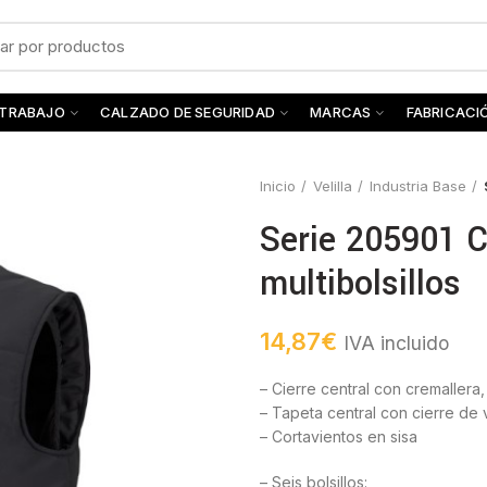
 TRABAJO
CALZADO DE SEGURIDAD
MARCAS
FABRICACI
Inicio
Velilla
Industria Base
Serie 205901 
multibolsillos
14,87
€
IVA incluido
– Cierre central con cremallera,
– Tapeta central con cierre de 
– Cortavientos en sisa
– Seis bolsillos: