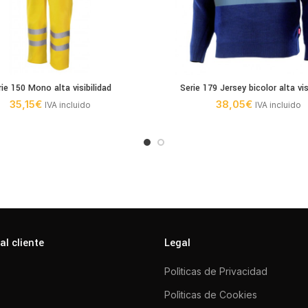
rie 150 Mono alta visibilidad
Serie 179 Jersey bicolor alta vis
35,15
€
38,05
€
IVA incluido
IVA incluido
al cliente
Legal
Polìticas de Privacidad
Polìticas de Cookies