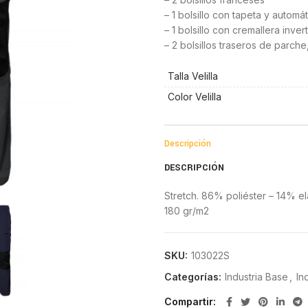
– 1 bolsillo con tapeta y autom
– 1 bolsillo con cremallera inve
– 2 bolsillos traseros de parche
Talla Velilla
Color Velilla
Descripción
DESCRIPCIÓN
Stretch. 86% poliéster – 14% e
180 gr/m2
SKU:
103022S
Categorías:
Industria Base
,
In
Compartir