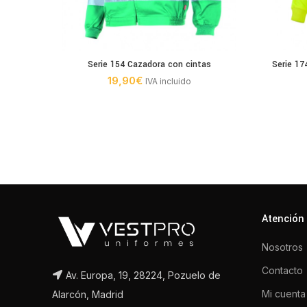
Serie 154 Cazadora con cintas
Serie 17
19,90
€
IVA incluido
Atención 
Nosotros
Contacto
Av. Europa, 19, 28224, Pozuelo de
Mi cuenta
Alarcón, Madrid