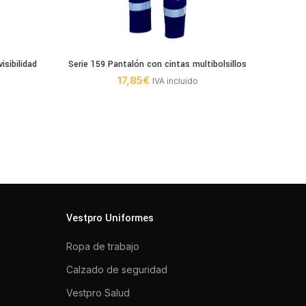
isibilidad
Serie 159 Pantalón con cintas multibolsillos
Serie 
17,85
€
IVA incluido
Vestpro Uniformes
Ropa de trabajo
Calzado de seguridad
Vestpro Salud