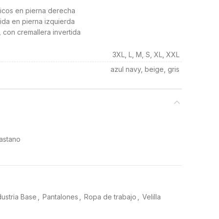
áticos en pierna derecha
rtida en pierna izquierda
, con cremallera invertida
3XL, L, M, S, XL, XXL
azul navy, beige, gris
lastano
dustria Base
,
Pantalones
,
Ropa de trabajo
,
Velilla