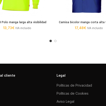
4 Polo manga larga alta visibilidad
Camisa bicolor manga corta alta v
13,73
€
17,48
€
IVA incluido
IVA incluido
al cliente
Legal
Polìticas de Privacidad
Polìticas de Cookies
Aviso Legal