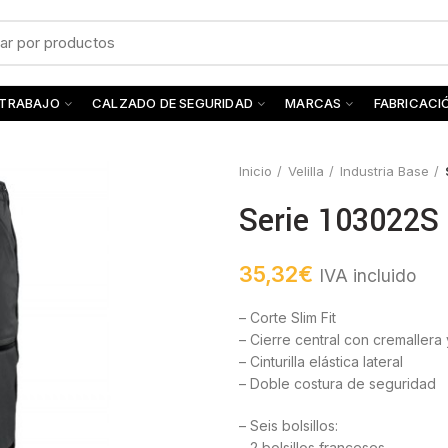
 TRABAJO
CALZADO DE SEGURIDAD
MARCAS
FABRICACI
Inicio
Velilla
Industria Base
Serie 103022S 
35,32
€
IVA incluido
– Corte Slim Fit
– Cierre central con cremallera
– Cinturilla elástica lateral
– Doble costura de seguridad
– Seis bolsillos:
– 2 bolsillos franceses