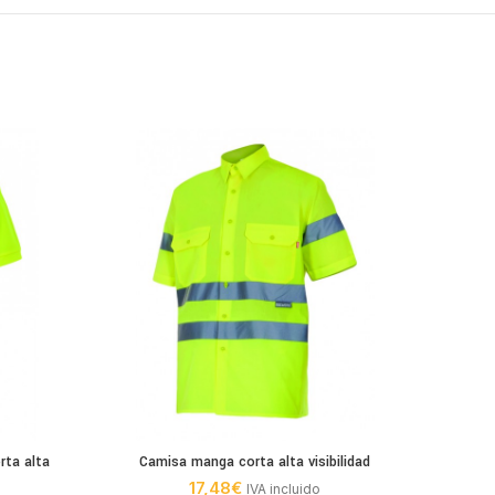
rta alta
Camisa manga corta alta visibilidad
Se
17,48
€
IVA incluido