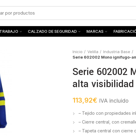
 TRABAJO
CALZADO DE SEGURIDAD
MARCAS
FABRICACI
Inicio
Velilla
Industria Base
Serie 602002 Mono ignífugo-anti
Serie 602002 M
alta visibilidad
113,92
€
IVA incluido
– Tejido con propiedades i
– Cierre central, con cremal
– Tapeta central con cierre 