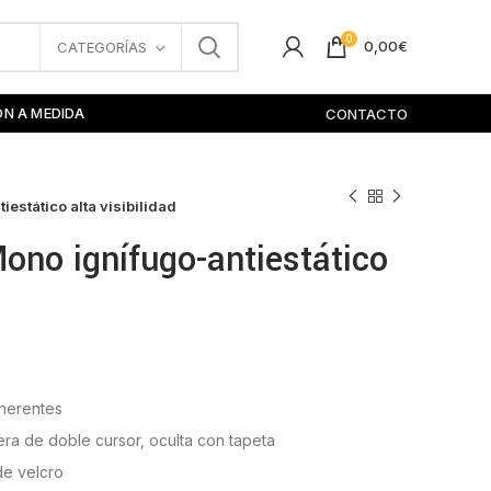
0
0,00
€
CATEGORÍAS
ÓN A MEDIDA
CONTACTO
estático alta visibilidad
ono ignífugo-antiestático
nherentes
lera de doble cursor, oculta con tapeta
de velcro