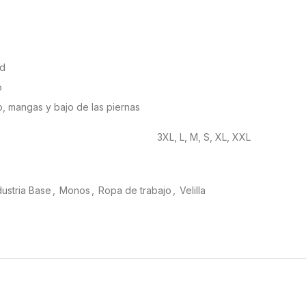
ad
o
so, mangas y bajo de las piernas
3XL, L, M, S, XL, XXL
dustria Base
,
Monos
,
Ropa de trabajo
,
Velilla