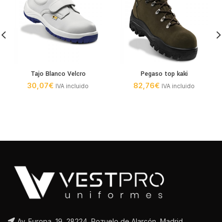
Tajo Blanco Velcro
Pegaso top kaki
30,07
€
82,76
€
IVA incluido
IVA incluido
Av. Europa, 19, 28224, Pozuelo de Alarcón, Madrid