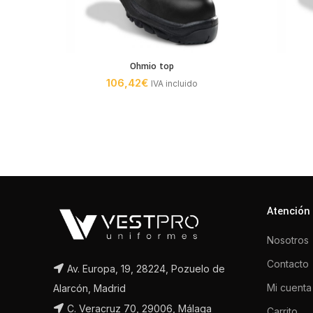
Ohmio top
106,42
€
IVA incluido
Atención 
Nosotros
Contacto
Av. Europa, 19, 28224, Pozuelo de
Mi cuenta
Alarcón, Madrid
C. Veracruz 70, 29006, Málaga
Carrito