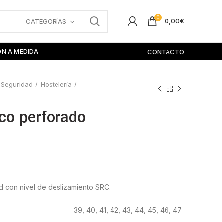
0
0,00
€
CATEGORÍAS
ÓN A MEDIDA
CONTACTO
 Seguridad
Hostelería
co perforado
d con nivel de deslizamiento SRC.
39, 40, 41, 42, 43, 44, 45, 46, 47