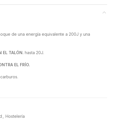
oque de una energía equivalente a 200J y una
N EL TALÓN.
hasta 20J.
NTRA EL FRÍO.
ocarburos.
NTO
SRA. sobre baldosa (tacon ≥0.28, plano ≥0.32).
plano ≥0.18). SRC sobre baldosa y acero.
d
,
Hostelería
Material y estructura que permiten disipar cargas
tre 0.1 MW y 1.000MW.