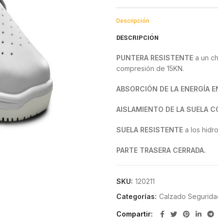
Descripción
DESCRIPCIÓN
PUNTERA RESISTENTE
a un ch
compresión de 15KN.
ABSORCIÓN DE LA ENERGÍA E
AISLAMIENTO DE LA SUELA CO
SUELA RESISTENTE
a los hidr
PARTE TRASERA CERRADA.
RESISTENCIA AL DESLIZAMIE
SRB sobre acero (tacón ≥0.13, 
SKU:
120211
Categorías:
Calzado Segurida
CARGAS ELECTROSTÁTICAS.
electrostáticas: resistencia en
Compartir