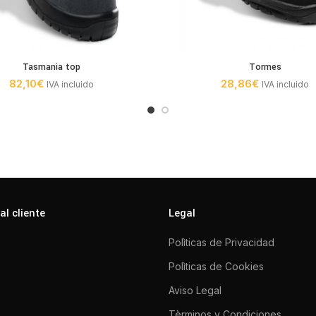
Tasmania top
Tormes
82,10
€
28,86
€
IVA incluido
IVA incluido
al cliente
Legal
Polìticas de Privacidad
Polìticas de Cookies
Aviso Legal
Tèrminos y Condiciones