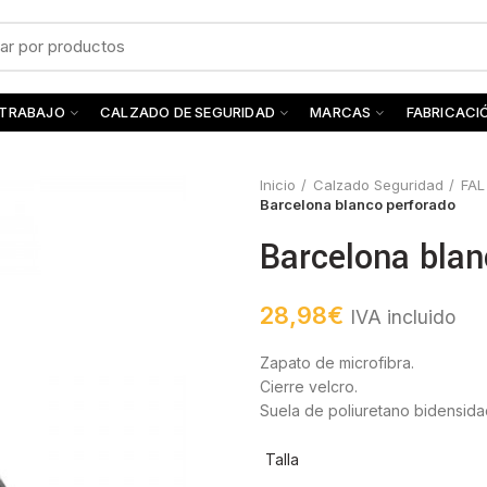
 TRABAJO
CALZADO DE SEGURIDAD
MARCAS
FABRICACI
Inicio
Calzado Seguridad
FAL
Barcelona blanco perforado
Barcelona blan
28,98
€
IVA incluido
Zapato de microfibra.
Cierre velcro.
Suela de poliuretano bidensida
Talla