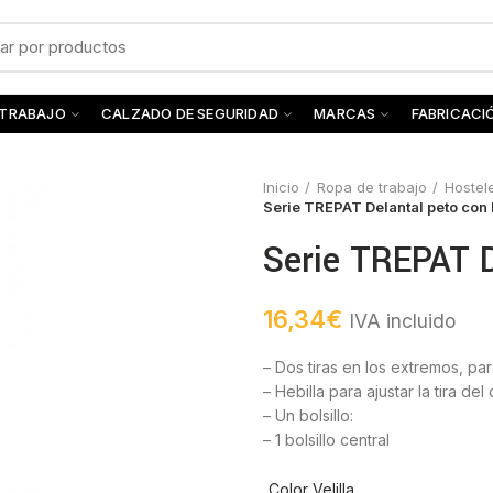
 TRABAJO
CALZADO DE SEGURIDAD
MARCAS
FABRICACI
Inicio
Ropa de trabajo
Hostel
Serie TREPAT Delantal peto con 
Serie TREPAT D
16,34
€
IVA incluido
– Dos tiras en los extremos, par
– Hebilla para ajustar la tira del
– Un bolsillo:
– 1 bolsillo central
Color Velilla