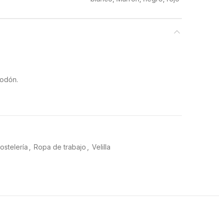
godón.
ostelería
,
Ropa de trabajo
,
Velilla