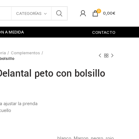
0
0,00
€
CATEGORÍAS
ÓN A MEDIDA
CONTACTO
ería
Complementos
bolsillo
elantal peto con bolsillo
a ajustar la prenda
 cuello
blanco, Marron, negro, rojo