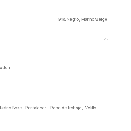
Gris/Negro, Marino/Beige
godón
dustria Base
,
Pantalones
,
Ropa de trabajo
,
Velilla