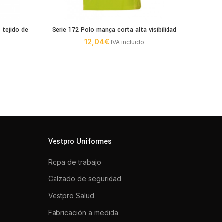
 tejido de
Serie 172 Polo manga corta alta visibilidad
Se
12,04
€
IVA incluido
Vestpro Uniformes
Ropa de trabajo
Calzado de seguridad
Vestpro Salud
Fabricación a medida