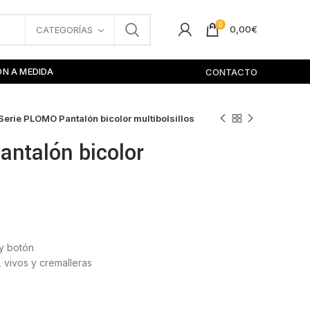
0
0,00
€
CATEGORÍAS
ÓN A MEDIDA
CONTACTO
Serie PLOMO Pantalón bicolor multibolsillos
ntalón bicolor
 y botón
, vivos y cremalleras