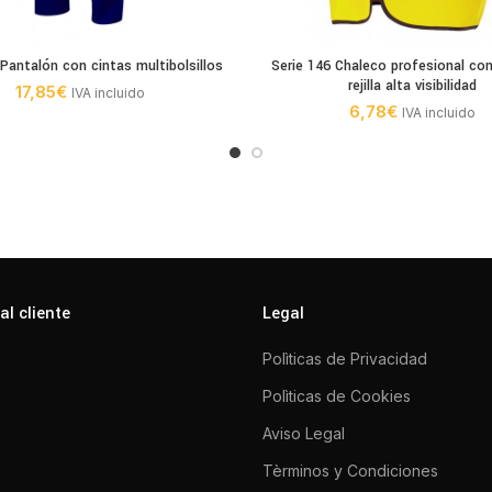
 Pantalón con cintas multibolsillos
Serie 146 Chaleco profesional con
rejilla alta visibilidad
17,85
€
IVA incluido
6,78
€
IVA incluido
al cliente
Legal
Polìticas de Privacidad
Polìticas de Cookies
Aviso Legal
Tèrminos y Condiciones