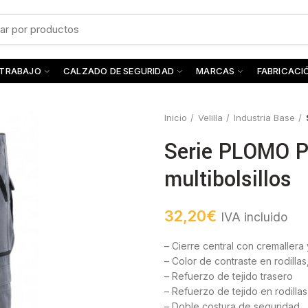
 TRABAJO
CALZADO DE SEGURIDAD
MARCAS
FABRICACI
Inicio
Velilla
Industria Base
Serie PLOMO Pa
multibolsillos
32,20
€
IVA incluido
– Cierre central con cremallera
– Color de contraste en rodillas
– Refuerzo de tejido trasero
– Refuerzo de tejido en rodillas
– Doble costura de seguridad