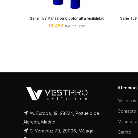
Serie 157 Pantalón bicolor alta visibilidad
Serie 159
18,45
€
IVA incluido
Atención 
Nosotros
Contacto
Av. Europa, 19, 28224, Pozuelo de
Mi cuenta
Alarcón, Madrid
C. Veracruz 70, 29006, Málaga
Carrito