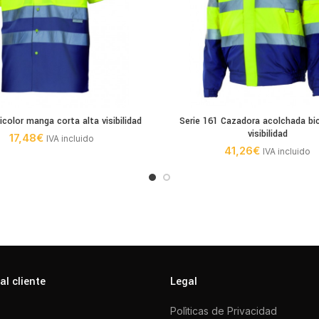
color manga corta alta visibilidad
Serie 161 Cazadora acolchada bic
visibilidad
17,48
€
IVA incluido
41,26
€
IVA incluido
al cliente
Legal
Polìticas de Privacidad