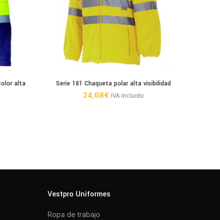
olor alta
Serie 181 Chaqueta polar alta visibilidad
Serie 
24,68
€
IVA incluido
Vestpro Uniformes
Ropa de trabajo