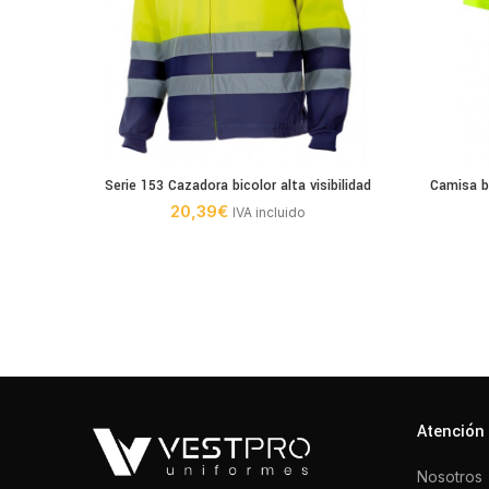
Serie 153 Cazadora bicolor alta visibilidad
Camisa bi
20,39
€
IVA incluido
Atención 
Nosotros