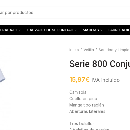
 TRABAJO
CALZADO DE SEGURIDAD
MARCAS
FABRICACI
Inicio
Velilla
Sanidad y Limpie
Serie 800 Conj
15,97
€
IVA incluido
Camisola:
Cuello en pico
Manga tipo raglán
Aberturas laterales
Tres bolsillos:
3 bolsillos de parche