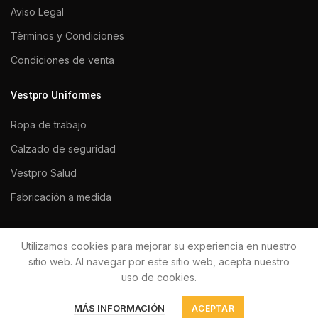
Aviso Legal
Tèrminos y Condiciones
Condiciones de venta
Vestpro Uniformes
Ropa de trabajo
Calzado de seguridad
Vestpro Salud
Fabricación a medida
Utilizamos cookies para mejorar su experiencia en nuestro
VESTPRO UNIFORMES 2020
Todos los derechos reservados.
sitio web. Al navegar por este sitio web, acepta nuestro
uso de cookies.
MÁS INFORMACIÓN
ACEPTAR
Diseñado por
Okawa Studio