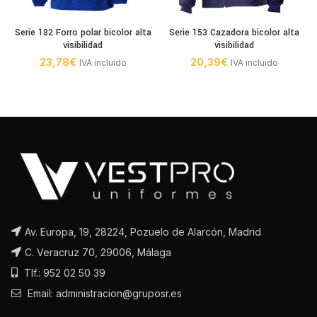
Serie 182 Forro polar bicolor alta
Serie 153 Cazadora bicolor alta
visibilidad
visibilidad
23,78
€
20,39
€
IVA incluido
IVA incluido
Av. Europa, 19, 28224, Pozuelo de Alarcón, Madrid
C. Veracruz 70, 29006, Málaga
Tlf.: 952 02 50 39
Email: administracion@gruposr.es