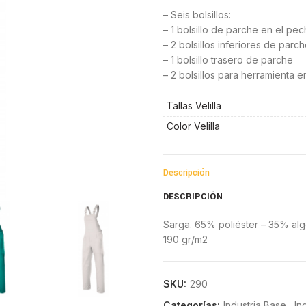
– Seis bolsillos:
– 1 bolsillo de parche en el pe
– 2 bolsillos inferiores de parc
– 1 bolsillo trasero de parche
– 2 bolsillos para herramienta 
Tallas Velilla
Color Velilla
Descripción
DESCRIPCIÓN
Sarga. 65% poliéster – 35% al
190 gr/m2
SKU:
290
Categorías:
Industria Base
,
In