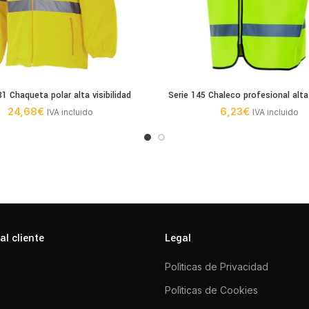
81 Chaqueta polar alta visibilidad
Serie 145 Chaleco profesional alta 
24,68
€
6,23
€
IVA incluido
IVA incluido
al cliente
Legal
Polìticas de Privacidad
Polìticas de Cookies