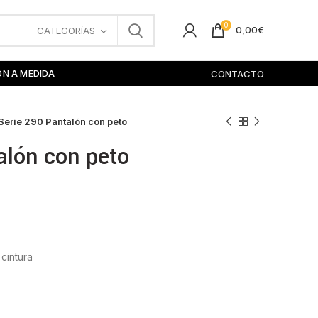
0
0,00
€
CATEGORÍAS
ÓN A MEDIDA
CONTACTO
Serie 290 Pantalón con peto
alón con peto
 cintura