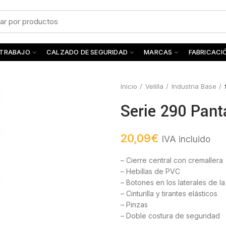
 TRABAJO
CALZADO DE SEGURIDAD
MARCAS
FABRICACI
Inicio
Velilla
Industria Base
Serie 290 Pant
20,09
€
IVA incluido
– Cierre central con cremallera
– Hebillas de PVC
– Botones en los laterales de la
– Cinturilla y tirantes elásticos
– Pinzas
– Doble costura de seguridad