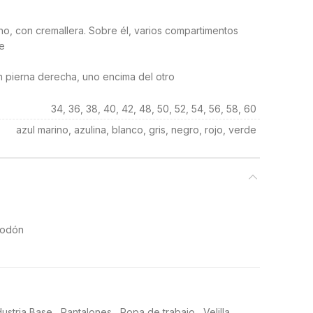
cho, con cremallera. Sobre él, varios compartimentos
he
en pierna derecha, uno encima del otro
34, 36, 38, 40, 42, 48, 50, 52, 54, 56, 58, 60
azul marino, azulina, blanco, gris, negro, rojo, verde
godón
dustria Base
,
Pantalones
,
Ropa de trabajo
,
Velilla