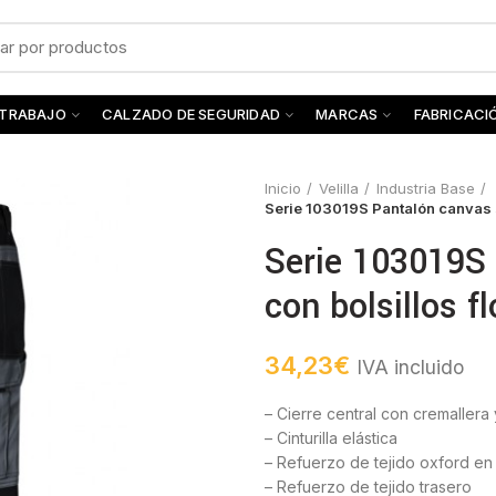
 TRABAJO
CALZADO DE SEGURIDAD
MARCAS
FABRICACI
Inicio
Velilla
Industria Base
Serie 103019S Pantalón canvas s
Serie 103019S 
con bolsillos f
34,23
€
IVA incluido
– Cierre central con cremallera
– Cinturilla elástica
– Refuerzo de tejido oxford en 
– Refuerzo de tejido trasero