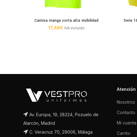
Camisa manga corta alta visibilidad
Serie 1
17,48
€
IVA incluido
Atención 
Nosotros
Contacto
Av. Europa, 19, 28224, Pozuelo de
Mi cuenta
Alarcón, Madrid
C. Veracruz 70, 29006, Málaga
Carrito