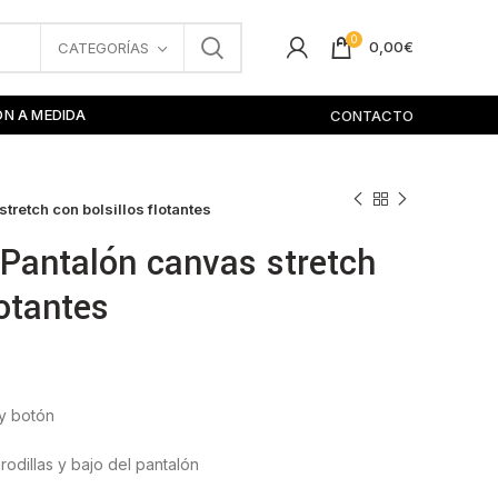
0
0,00
€
CATEGORÍAS
ÓN A MEDIDA
CONTACTO
tretch con bolsillos flotantes
Pantalón canvas stretch
lotantes
 y botón
rodillas y bajo del pantalón