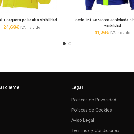
81 Chaqueta polar alta visibilidad
Serie 161 Cazadora acolchada bic
visibilidad
24,68
€
IVA incluido
41,26
€
IVA incluido
al cliente
Legal
Polìticas de Privacidad
Polìticas de Cookies
Aviso Legal
Tèrminos y Condiciones