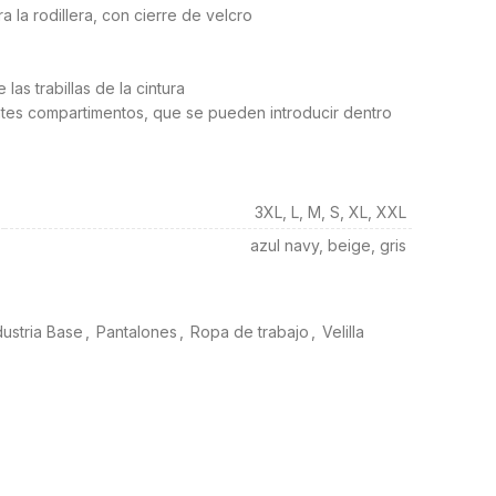
 la rodillera, con cierre de velcro
 las trabillas de la cintura
rentes compartimentos, que se pueden introducir dentro
3XL, L, M, S, XL, XXL
azul navy, beige, gris
dustria Base
,
Pantalones
,
Ropa de trabajo
,
Velilla