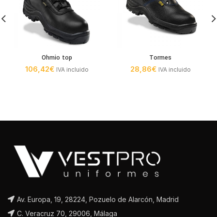
Ohmio top
Tormes
106,42
€
28,86
€
IVA incluido
IVA incluido
Av. Europa, 19, 28224, Pozuelo de Alarcón, Madrid
C. Veracruz 70, 29006, Málaga