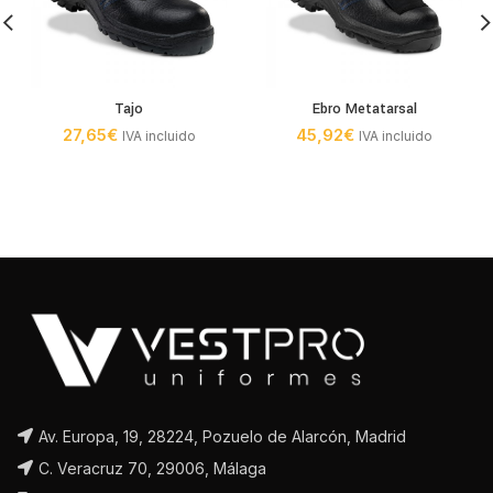
Tajo
Ebro Metatarsal
27,65
€
45,92
€
IVA incluido
IVA incluido
Av. Europa, 19, 28224, Pozuelo de Alarcón, Madrid
C. Veracruz 70, 29006, Málaga