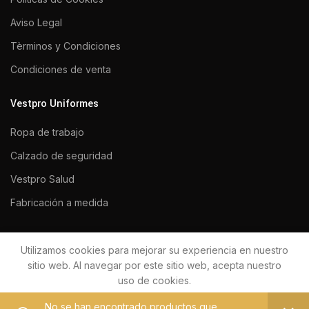
Aviso Legal
Tèrminos y Condiciones
Condiciones de venta
Vestpro Uniformes
Ropa de trabajo
Calzado de seguridad
Vestpro Salud
Fabricación a medida
Utilizamos cookies para mejorar su experiencia en nuestro
VESTPRO UNIFORMES 2020
Todos los derechos reservados.
sitio web. Al navegar por este sitio web, acepta nuestro
uso de cookies.
No se han encontrado productos que