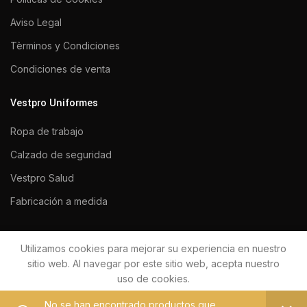
Aviso Legal
Tèrminos y Condiciones
Condiciones de venta
Vestpro Uniformes
Ropa de trabajo
Calzado de seguridad
Vestpro Salud
Fabricación a medida
Utilizamos cookies para mejorar su experiencia en nuestro
VESTPRO UNIFORMES 2020
Todos los derechos reservados.
sitio web. Al navegar por este sitio web, acepta nuestro
uso de cookies.
No se han encontrado productos que