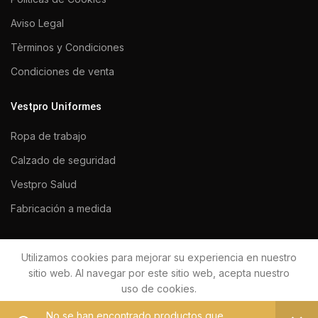
Aviso Legal
Tèrminos y Condiciones
Condiciones de venta
Vestpro Uniformes
Ropa de trabajo
Calzado de seguridad
Vestpro Salud
Fabricación a medida
Utilizamos cookies para mejorar su experiencia en nuestro
VESTPRO UNIFORMES 2020
Todos los derechos reservados.
sitio web. Al navegar por este sitio web, acepta nuestro
uso de cookies.
No se han encontrado productos que