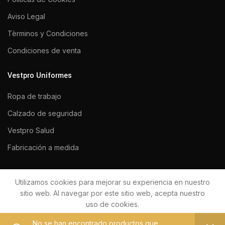
Aviso Legal
Tèrminos y Condiciones
Condiciones de venta
Vestpro Uniformes
Ropa de trabajo
Calzado de seguridad
Vestpro Salud
Fabricación a medida
Utilizamos cookies para mejorar su experiencia en nuestro
VESTPRO UNIFORMES 2020
Todos los derechos reservados.
sitio web. Al navegar por este sitio web, acepta nuestro
uso de cookies.
No se han encontrado productos que